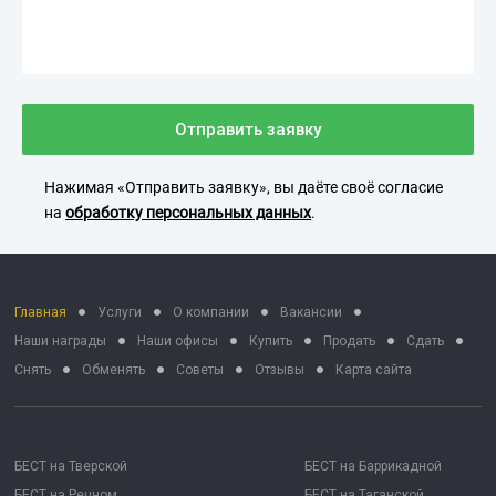
Отправить заявку
Нажимая «Отправить заявку», вы даёте своё согласие
на
обработку персональных данных
.
Главная
Услуги
О компании
Вакансии
Наши награды
Наши офисы
Купить
Продать
Сдать
Снять
Обменять
Советы
Отзывы
Карта сайта
БЕСТ на Тверской
БЕСТ на Баррикадной
БЕСТ на Речном
БЕСТ на Таганской