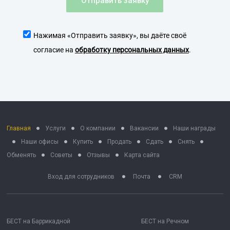
Отправить заявку
Нажимая «Отправить заявку», вы даёте своё
согласие на
обработку персональных данных
.
Главная
Услуги
О компании
Вакансии
Наши награды
Наши офисы
Купить
Продать
Сдать
Снять
Обменять
Советы
Отзывы
Карта сайта
Вход для сотрудников
Почта
CRM
БЕСТ на Баррикадной
БЕСТ на Речном