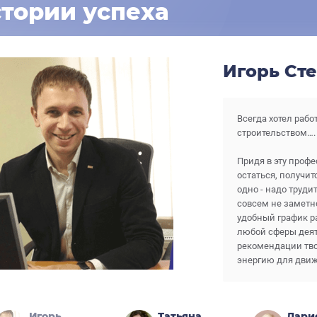
тории успеха
Игорь Ст
Всегда хотел рабо
строительством….
Придя в эту профе
остаться, получи
одно - надо трудит
совсем не заметн
удобный график р
любой сферы деят
рекомендации твои
энергию для движ
Игорь
Татьяна
Лари