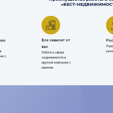
«БЕСТ-НЕДВИЖИМОС
Все зависит от
жно
Ро
вас
Разв
в
каче
Работа в сфере
ии с
недвижимости в
крупной компании с
именем