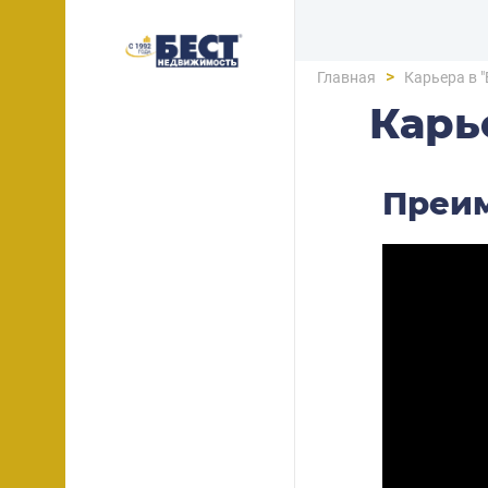
>
Главная
Карьера в 
Карь
Преим