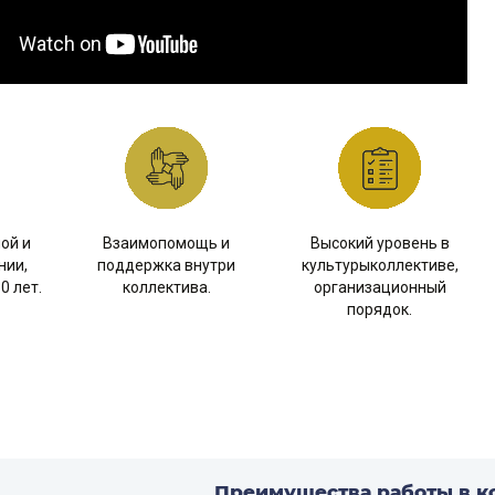
ой и
Взаимопомощь и
Высокий уровень в
нии,
поддержка внутри
культурыколлективе,
0 лет.
коллектива.
организационный
порядок.
Преимущества работы в к