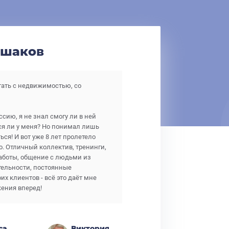
ешаков
тать с недвижимостью, со
ссию, я не знал смогу ли в ней
тся ли у меня? Но понимал лишь
ься! И вот уже 8 лет пролетело
о. Отличный коллектив, тренинги,
аботы, общение с людьми из
ельности, постоянные
х клиентов - всё это даёт мне
ения вперед!
са
Виктория