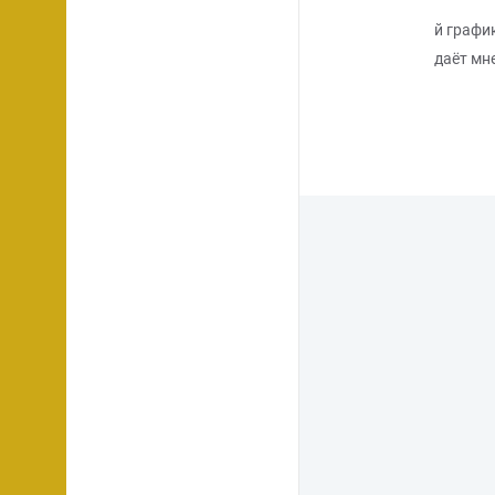
й графи
даёт мн