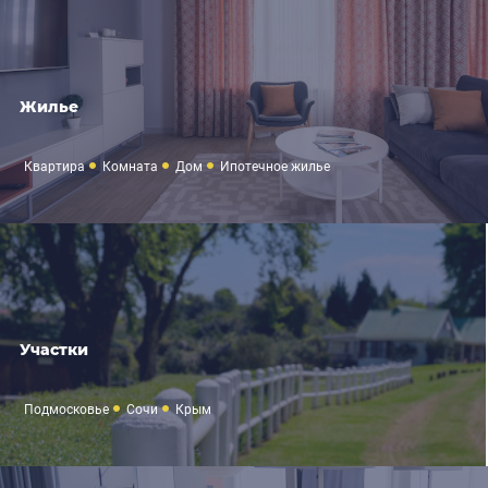
Жилье
Квартира
Комната
Дом
Ипотечное жилье
Участки
Подмосковье
Сочи
Крым