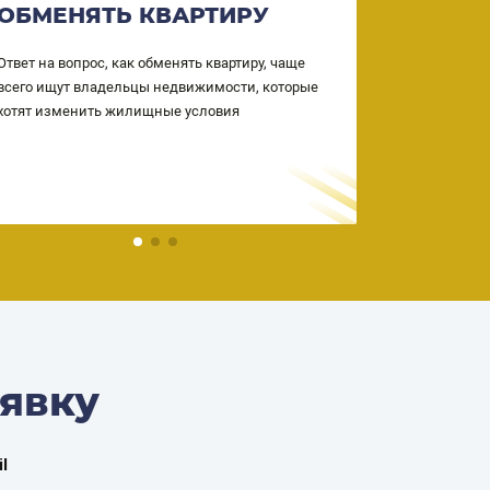
ОБМЕНЯТЬ КВАРТИРУ
КВАРТ
СОБСТ
Ответ на вопрос, как обменять квартиру, чаще
всего ищут владельцы недвижимости, которые
Ваша недвиж
хотят изменить жилищные условия
собственност
однако практ
квартир без 
процветающи
действия ос
риэлторами, 
аявку
l