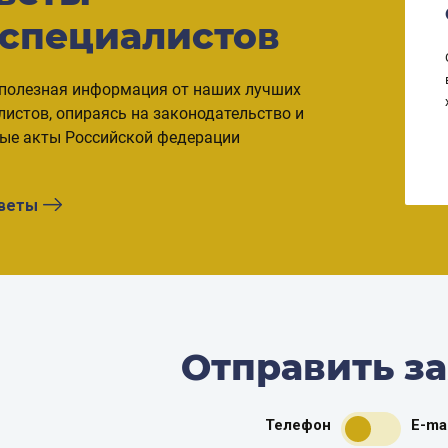
КВАРТИРУ
 специалистов
Согласно статьям №29 и №33 ФЗ, собственник
может продать ипотечную квартиру, соблюдая ряд
полезная информация от наших лучших
правил. Владельцы недвижимости приходят к
листов, опираясь на законодательство и
такому решению в случае развода,
ые акты Российской федерации
невозможности ежемесячно выплачивать взносы
...
оветы
Отправить з
Телефон
E-mai