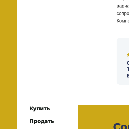
вариа
сопро
Компе
Купить
Продать
Со