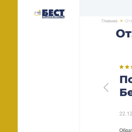
>
Главная
От
О
П
Б
22.1
Обрат