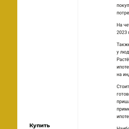
покуп
потре
На че
2023 
Также
у люд
Растё
ипоте
на и
Стоит
готов
пришл
приме
ипоте
Купить
Наибо