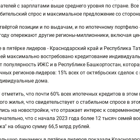
ателей с зарплатами выше среднего уровня по стране. Вс
бительский спрос и максимальное предложение со сторон
твёртой позиции и по выдачам, и по ипотечному портфелю 
году опережают другие регионы-миллионники, включая цен
 в пятёрке лидеров - Краснодарский край и Республика Та
ей максимально востребовано кредитование индивидуаль
т популярность ИЖС и в Республике Башкортостан, котора
чных регионов-лидеров: 15% всех от октябрьских сделок
ндивидуальные дома.
 отметить, что почти 60% всех ипотечных кредитов в этом
ого жилья, что свидетельствует о стабильном спросе в эт
ись на новостройки, что отражает интерес к современно
чательно, что с начала 2023 года более 12 тысяч семей 
ка" на общую сумму 66,5 млрд рублей.
льшую динамику в пятёрке лидеров показали Краснодарс