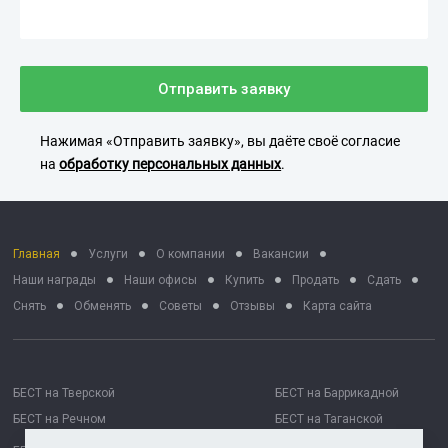
Отправить заявку
Нажимая «Отправить заявку», вы даёте своё согласие
на
обработку персональных данных
.
Главная
Услуги
О компании
Вакансии
Наши награды
Наши офисы
Купить
Продать
Сдать
Снять
Обменять
Советы
Отзывы
Карта сайта
БЕСТ на Тверской
БЕСТ на Баррикадной
БЕСТ на Речном
БЕСТ на Таганской
БЕСТ на Октябрьской