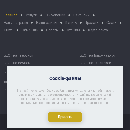
Главная
Услуги
О компании
Вакансии
Наши награды
Наши офисы
Купить
Продать
Сдать
Снять
Обменять
Советы
Отзывы
Карта сайта
БЕСТ на Тверской
БЕСТ на Баррикадной
БЕСТ на Речном
БЕСТ на Таганской
БЕСТ на Октябрьской
БЕСТ Москва Сити
Cookie-файлы
БЕСТ на Проспекте Мира
БЕСТ Астрахань
БЕСТ-Химки
Этот сайт использует Cookie-файлы и другие технологии, чтобы помочь
вам в навигации, а также предоставить лучший пользовательский
опыт, анализировать использование наших продуктов и услуг,
повысить качество рекламных и маркетинговых активностей.
Политика хранения и обработки персональных данных
Принять
© 1997 - 2026 «БЕСТ - Недвижимость»