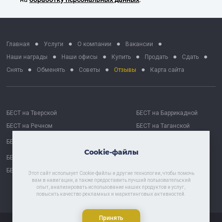
Главная
Услуги
О компании
Вакансии
Наши награды
Наши офисы
Купить
Продать
Сдать
Снять
Обменять
Советы
Отзывы
Карта сайта
БЕСТ на Тверской
БЕСТ на Баррикадной
БЕСТ на Речном
БЕСТ на Таганской
БЕСТ на Октябрьской
БЕСТ Москва Сити
Cookie-файлы
БЕСТ на Проспекте Мира
БЕСТ Астрахань
БЕСТ-Химки
Этот сайт использует Cookie-файлы и другие технологии, чтобы помочь
вам в навигации, а также предоставить лучший пользовательский
опыт, анализировать использование наших продуктов и услуг,
повысить качество рекламных и маркетинговых активностей.
Политика хранения и обработки персональных данных
Принять