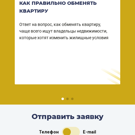
КАК ПРАВИЛЬНО ОБМЕНЯТЬ
ВО
КВАРТИРУ
КВ
СО
Ответ на вопрос, как обменять квартиру,
чаще всего ищут владельцы недвижимости,
Ваша
ы
которые хотят изменить жилищные условия
собс
 в
зако
но
прод
– пр
дейс
риэл
Отправить заявку
Телефон
E-mail