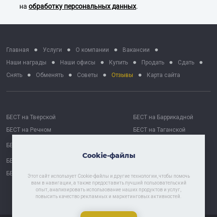
на
обработку персональных данных
.
Главная
Услуги
О компании
Вакансии
Наши награды
Наши офисы
Купить
Продать
Сдать
Снять
Обменять
Советы
Отзывы
Карта сайта
БЕСТ на Тверской
БЕСТ на Баррикадной
БЕСТ на Речном
БЕСТ на Таганской
БЕСТ на Октябрьской
БЕСТ Москва Сити
Cookie-файлы
БЕСТ на Проспекте Мира
БЕСТ Астрахань
БЕСТ-Химки
Этот сайт использует Cookie-файлы и другие технологии, чтобы помочь
вам в навигации, а также предоставить лучший пользовательский
опыт, анализировать использование наших продуктов и услуг,
повысить качество рекламных и маркетинговых активностей.
Политика хранения и обработки персональных данных