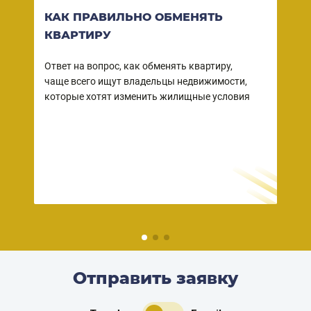
КАК ПРАВИЛЬНО ОБМЕНЯТЬ
ВО
КВАРТИРУ
КВ
СО
Ответ на вопрос, как обменять квартиру,
чаще всего ищут владельцы недвижимости,
Ваша
ы
которые хотят изменить жилищные условия
собс
 в
зако
но
прод
– пр
дейс
риэл
Отправить заявку