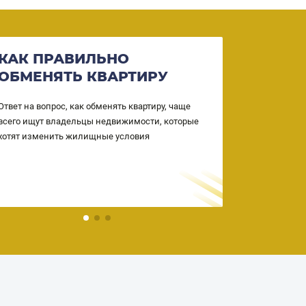
КАК ПРАВИЛЬНО
ВОЗМО
ОБМЕНЯТЬ КВАРТИРУ
КВАРТ
СОБСТ
Ответ на вопрос, как обменять квартиру, чаще
всего ищут владельцы недвижимости, которые
Ваша недвиж
хотят изменить жилищные условия
собственност
однако практ
квартир без 
процветающи
действия ос
риэлторами, 