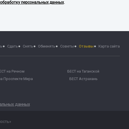
обработку персональных данных
.
ть
Сдать
Снять
Обменять
Советы
Отзывы
Карта сайта
ЕСТ на Речном
БЕСТ на Таганской
на Проспекте Мира
БЕСТ Астрахань
нальных данных
мость»