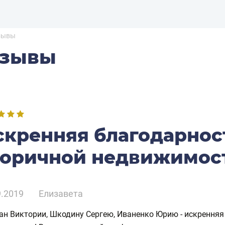
зывы
тзывы
скренняя благодарнос
торичной недвижимос
9.2019
Елизавета
н Виктории, Шкодину Сергею, Иваненко Юрию - искренняя