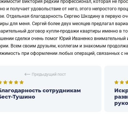
жимости! Виктория редкий профессионал, которая не прос
 но и получает удовольствие от него, этого непростого пр
е. Отдельная благодарность Сергею Шкодину в первую очер
иры для меня. Сергей более двух месяцев предлагал вари
арительный договор купли-продажи квартиры именно в том
шении сделки очень помог Юрий Иваненко внимательный 
ории. Всем своим друзьям, коллегам и знакомым продол
ижимость при оформлении любых операций, связанных с 
Предыдущий пост
Благодарность сотрудникам
Иск
Бест-Тушино
разв
руко