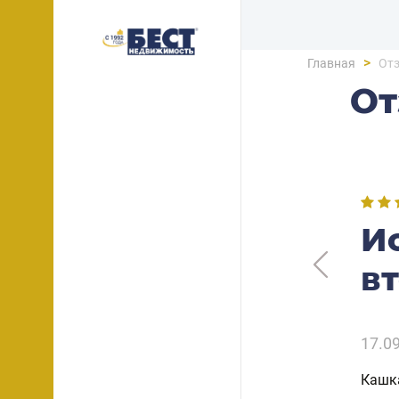
>
Главная
От
О
И
в
17.0
Кашка