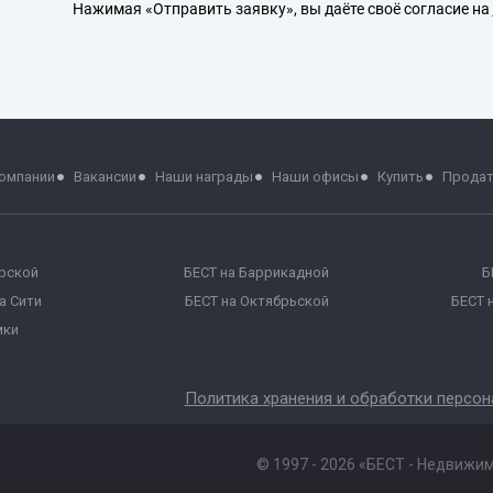
Нажимая «Отправить заявку», вы даёте своё согласие на
компании
Вакансии
Наши награды
Наши офисы
Купить
Прода
ерской
БЕСТ на Баррикадной
Б
а Сити
БЕСТ на Октябрьской
БЕСТ 
мки
Политика хранения и обработки персо
© 1997 - 2026 «БЕСТ - Недвижи