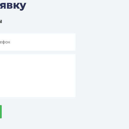
аявку
l