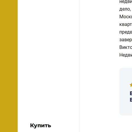
недви
дело,
Москв
кварт
предв
завер
Викт
Недв
Купить