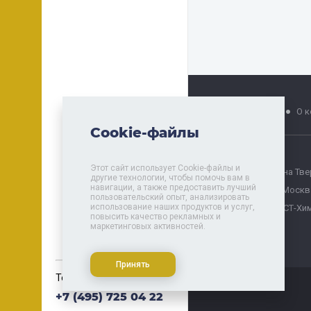
Главная
Услуги
О 
Cookie-файлы
Этот сайт использует Cookie-файлы и
БЕСТ на Тв
другие технологии, чтобы помочь вам в
навигации, а также предоставить лучший
БЕСТ Москв
пользовательский опыт, анализировать
использование наших продуктов и услуг,
БЕСТ-Хи
повысить качество рекламных и
маркетинговых активностей.
Принять
Телефон для справок:
+7 (495) 725 04 22