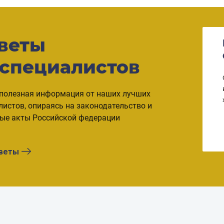
веты
КАК ПРОДАТЬ ИПОТЕЧНУЮ
КВАРТИРУ
 специалистов
Согласно статьям №29 и №33 ФЗ, собственник
может продать ипотечную квартиру, соблюдая ряд
полезная информация от наших лучших
правил. Владельцы недвижимости приходят к
листов, опираясь на законодательство и
такому решению в случае развода,
ые акты Российской федерации
невозможности ежемесячно выплачивать взносы
...
оветы