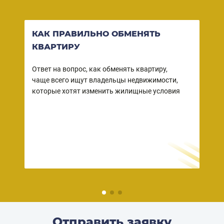
КАК ПРАВИЛЬНО ОБМЕНЯТЬ
ВО
КВАРТИРУ
КВ
СО
Ответ на вопрос, как обменять квартиру,
чаще всего ищут владельцы недвижимости,
Ваша
ы
которые хотят изменить жилищные условия
собс
 в
зако
но
прод
– пр
дейс
риэл
Отправить заявку