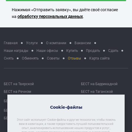
Нажимая «Отправить заявку», вы даёте своё согласие
на
обработку персональных данных
.
Главная
Услуги
О компании
Вакансии
Наши награды
Наши офисы
Купить
Продать
Сдать
Снять
Обменять
Советы
Отзывы
Карта сайта
БЕСТ на Тверской
БЕСТ на Баррикадной
БЕСТ на Речном
БЕСТ на Таганской
БЕСТ на Октябрьской
БЕСТ Москва Сити
Cookie-файлы
БЕСТ на Проспекте Мира
БЕСТ Астрахань
БЕСТ-Химки
Этот сайт использует Cookie-файлы и другие технологии, чтобы помочь
вам в навигации, а также предоставить лучший пользовательский
опыт, анализировать использование наших продуктов и услуг,