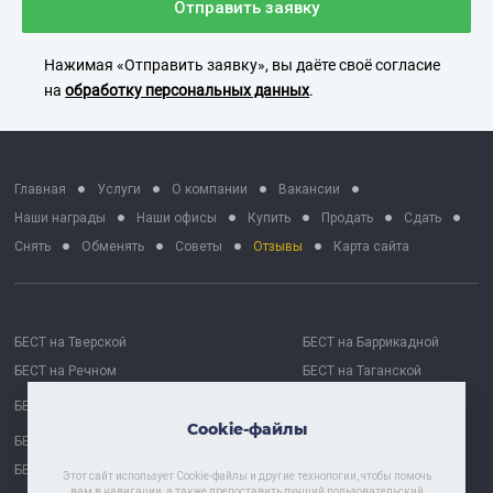
Отправить заявку
Нажимая «Отправить заявку», вы даёте своё согласие
на
обработку персональных данных
.
Главная
Услуги
О компании
Вакансии
Наши награды
Наши офисы
Купить
Продать
Сдать
Снять
Обменять
Советы
Отзывы
Карта сайта
БЕСТ на Тверской
БЕСТ на Баррикадной
БЕСТ на Речном
БЕСТ на Таганской
БЕСТ на Октябрьской
БЕСТ Москва Сити
Cookie-файлы
БЕСТ на Проспекте Мира
БЕСТ Астрахань
БЕСТ-Химки
Этот сайт использует Cookie-файлы и другие технологии, чтобы помочь
вам в навигации, а также предоставить лучший пользовательский