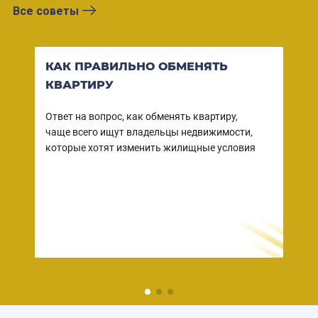
Все советы
КАК ПРАВИЛЬНО ОБМЕНЯТЬ
ВО
КВАРТИРУ
КВ
СО
Ответ на вопрос, как обменять квартиру,
чаще всего ищут владельцы недвижимости,
Ваша
ы
которые хотят изменить жилищные условия
собс
 в
зако
но
прод
– пр
дейс
риэл