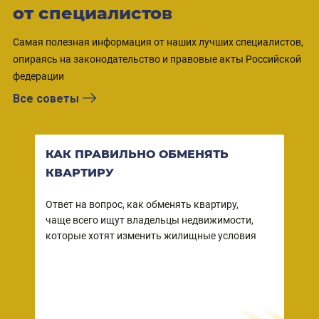
от специалистов
Самая полезная информация от наших лучших специалистов,
опираясь на законодательство и правовые акты Российской
федерации
Все советы
КАК ПРАВИЛЬНО ОБМЕНЯТЬ
ВО
КВАРТИРУ
КВ
СО
Ответ на вопрос, как обменять квартиру,
чаще всего ищут владельцы недвижимости,
Ваша
ы
которые хотят изменить жилищные условия
собс
 в
зако
но
прод
– пр
дейс
риэл