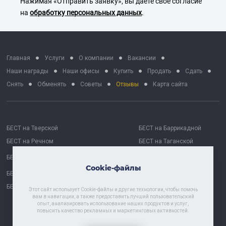
Нажимая «Отправить заявку», вы даёте своё согласие
на
обработку персональных данных
.
Главная
Услуги
О компании
Вакансии
Наши награды
Наши офисы
Купить
Продать
Сдать
Снять
Обменять
Советы
Отзывы
Карта сайта
БЕСТ на Тверской
БЕСТ на Баррикадной
БЕСТ на Речном
БЕСТ на Таганской
БЕСТ на Октябрьской
БЕСТ Москва Сити
Cookie-файлы
БЕСТ на Проспекте Мира
БЕСТ Астрахань
БЕСТ-Химки
Этот сайт использует Cookie-файлы и другие технологии, чтобы помочь
вам в навигации, а также предоставить лучший пользовательский
опыт, анализировать использование наших продуктов и услуг,
повысить качество рекламных и маркетинговых активностей.
Политика хранения и обработки персональных данных