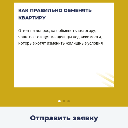
КАК ПРАВИЛЬНО ОБМЕНЯТЬ
ВО
КВАРТИРУ
КВ
СО
Ответ на вопрос, как обменять квартиру,
чаще всего ищут владельцы недвижимости,
Ваша
ы
которые хотят изменить жилищные условия
собс
 в
зако
но
прод
– пр
дейс
риэл
Отправить заявку