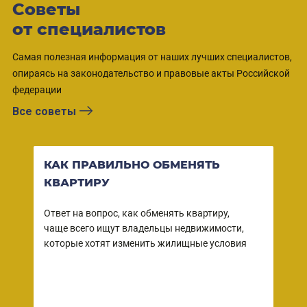
Советы
от специалистов
Самая полезная информация от наших лучших специалистов,
опираясь на законодательство и правовые акты Российской
федерации
Все советы
КАК ПРАВИЛЬНО ОБМЕНЯТЬ
ВО
КВАРТИРУ
КВ
СО
Ответ на вопрос, как обменять квартиру,
чаще всего ищут владельцы недвижимости,
Ваша
ы
которые хотят изменить жилищные условия
собс
 в
зако
но
прод
– пр
дейс