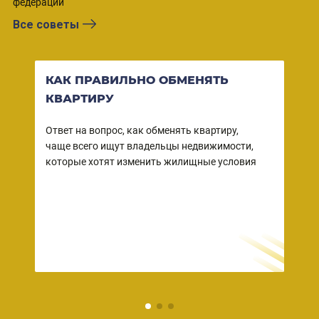
федерации
Все советы
КАК ПРАВИЛЬНО ОБМЕНЯТЬ
ВО
КВАРТИРУ
КВ
СО
Ответ на вопрос, как обменять квартиру,
чаще всего ищут владельцы недвижимости,
Ваша
ы
которые хотят изменить жилищные условия
собс
 в
зако
но
прод
– пр
дейс
риэл