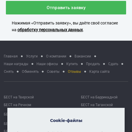
Отправить заявку
Нажимая «Отправить заявку», вы даёте своё согласие
на
обработку персональных данных
.
Главная
Услуги
О компании
Вакансии
Наши награды
Наши офисы
Купить
Продать
Сдать
Снять
Обменять
Советы
Отзывы
Карта сайта
БЕСТ на Тверской
БЕСТ на Баррикадной
БЕСТ на Речном
БЕСТ на Таганской
БЕСТ на Октябрьской
БЕСТ Москва Сити
Cookie-файлы
БЕСТ на Проспекте Мира
БЕСТ Астрахань
БЕСТ-Химки