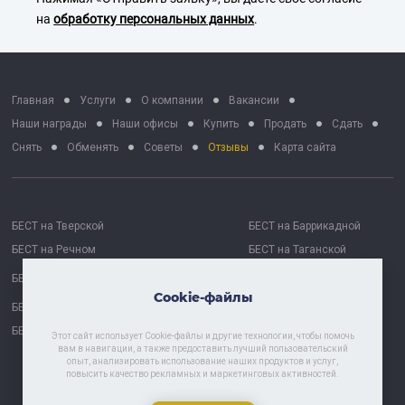
на
обработку персональных данных
.
Главная
Услуги
О компании
Вакансии
Наши награды
Наши офисы
Купить
Продать
Сдать
Снять
Обменять
Советы
Отзывы
Карта сайта
БЕСТ на Тверской
БЕСТ на Баррикадной
БЕСТ на Речном
БЕСТ на Таганской
БЕСТ на Октябрьской
БЕСТ Москва Сити
Cookie-файлы
БЕСТ на Проспекте Мира
БЕСТ Астрахань
БЕСТ-Химки
Этот сайт использует Cookie-файлы и другие технологии, чтобы помочь
вам в навигации, а также предоставить лучший пользовательский
опыт, анализировать использование наших продуктов и услуг,
повысить качество рекламных и маркетинговых активностей.
Политика хранения и обработки персональных данных