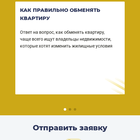
КАК ПРАВИЛЬНО ОБМЕНЯТЬ
ВО
КВАРТИРУ
КВ
СО
Ответ на вопрос, как обменять квартиру,
чаще всего ищут владельцы недвижимости,
Ваша
ы
которые хотят изменить жилищные условия
собс
 в
зако
но
прод
– пр
дейс
риэл
Отправить заявку