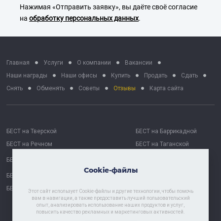
Нажимая «Отправить заявку», вы даёте своё согласие
на
обработку персональных данных
.
Главная
Услуги
О компании
Вакансии
Наши награды
Наши офисы
Купить
Продать
Сдать
Снять
Обменять
Советы
Отзывы
Карта сайта
БЕСТ на Тверской
БЕСТ на Баррикадной
БЕСТ на Речном
БЕСТ на Таганской
БЕСТ на Октябрьской
БЕСТ Москва Сити
Cookie-файлы
БЕСТ на Проспекте Мира
БЕСТ Астрахань
БЕСТ-Химки
Этот сайт использует Cookie-файлы и другие технологии, чтобы помочь
вам в навигации, а также предоставить лучший пользовательский
опыт, анализировать использование наших продуктов и услуг,
повысить качество рекламных и маркетинговых активностей.
Политика хранения и обработки персональных данных