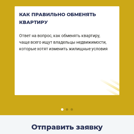
КАК ПРАВИЛЬНО ОБМЕНЯТЬ
ВО
КВАРТИРУ
КВ
СО
Ответ на вопрос, как обменять квартиру,
чаще всего ищут владельцы недвижимости,
Ваша
ы
которые хотят изменить жилищные условия
собс
 в
зако
но
прод
– пр
дейс
риэл
Отправить заявку