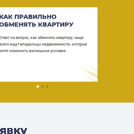
КАК ПРАВИЛЬНО
ВОЗМО
ОБМЕНЯТЬ КВАРТИРУ
КВАРТ
СОБСТ
Ответ на вопрос, как обменять квартиру, чаще
всего ищут владельцы недвижимости, которые
Ваша недвиж
хотят изменить жилищные условия
собственност
однако практ
квартир без 
процветающи
действия ос
риэлторами, 
аявку