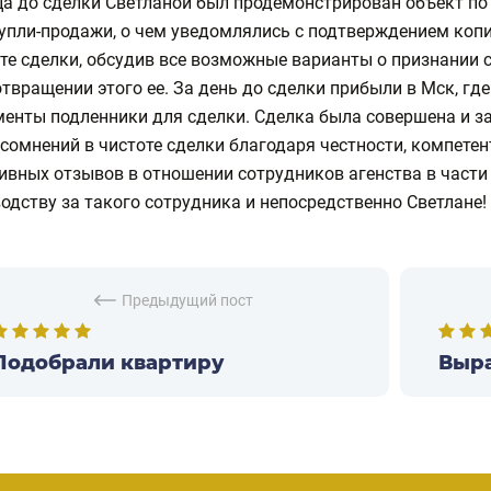
а до сделки Светланой был продемонстрирован объект по 
упли-продажи, о чем уведомлялись с подтверждением копи
те сделки, обсудив все возможные варианты о признании 
твращении этого ее. За день до сделки прибыли в Мск, г
енты подленники для сделки. Сделка была совершена и з
сомнений в чистоте сделки благодаря честности, компетен
ивных отзывов в отношении сотрудников агенства в част
одству за такого сотрудника и непосредственно Светлане!
Предыдущий пост
Подобрали квартиру
Выра