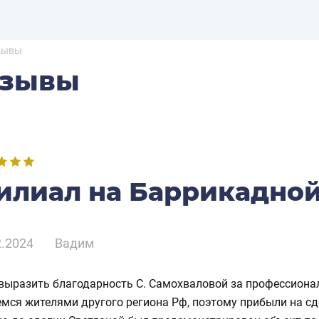
зывы
тзывы
илиал на Баррикадно
2.2024
Вадим
выразить благодарность С. Самохваловой за профессиона
мся жителями другого региона Рф, поэтому прибыли на сде