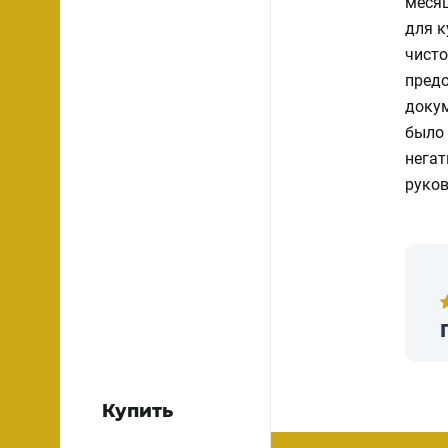
месяц
для к
чисто
предо
докум
было 
негат
руков
Купить