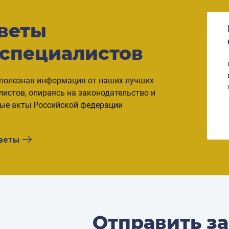
веты
КАК ПРОДАТЬ ИПОТЕЧНУЮ
КВАРТИРУ
 специалистов
Согласно статьям №29 и №33 ФЗ, собственник
может продать ипотечную квартиру, соблюдая ряд
полезная информация от наших лучших
правил. Владельцы недвижимости приходят к
листов, опираясь на законодательство и
такому решению в случае развода,
ые акты Российской федерации
невозможности ежемесячно выплачивать взносы
...
оветы
Отправить з