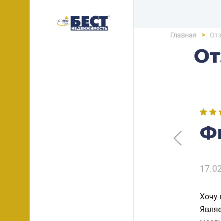
>
Главная
От
О
Ф
17.0
Хочу 
Являе