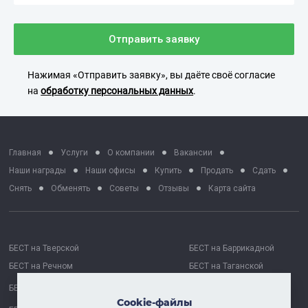
Отправить заявку
Нажимая «Отправить заявку», вы даёте своё согласие
на
обработку персональных данных
.
Главная
Услуги
О компании
Вакансии
Наши награды
Наши офисы
Купить
Продать
Сдать
Снять
Обменять
Советы
Отзывы
Карта сайта
БЕСТ на Тверской
БЕСТ на Баррикадной
БЕСТ на Речном
БЕСТ на Таганской
БЕСТ на Октябрьской
БЕСТ Москва Сити
Cookie-файлы