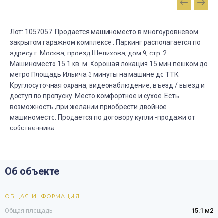
Лот: 1057057 Продается машиноместо в многоуровневом
закрытом гаражном комплексе . Паркинг располагается по
aдрecу г. Мocква, пpoезд Шeлиховa, дoм 9, стp. 2 .
Мaшинoместo 15.1 кв. м. Хорошая локация 15 мин пешком до
метро Площадь Ильича 3 минуты на машине до ТТК
Круглосуточная охрана, видеонаблюдение, въезд / выезд и
доступ по пропуску. Место комфортное и сухое. Есть
возможность ,при желании приобрести двойное
машиноместо. Продается по договору купли -продажи от
собственника.
Об объекте
ОБЩАЯ ИНФОРМАЦИЯ
Общая площадь
15.1 м2