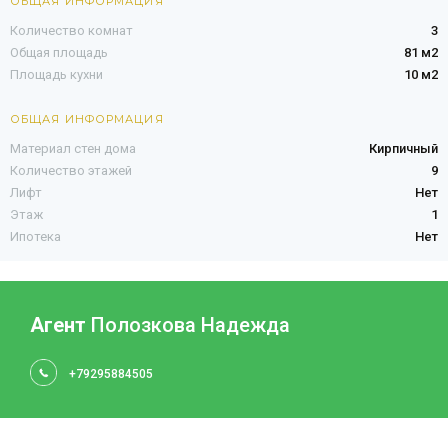
ОБЩАЯ ИНФОРМАЦИЯ
Количество комнат
3
Общая площадь
81 м2
Площадь кухни
10 м2
ОБЩАЯ ИНФОРМАЦИЯ
Материал стен дома
Кирпичный
Количество этажей
9
Лифт
Нет
Этаж
1
Ипотека
Нет
Агент
Полозкова Надежда
+79295884505