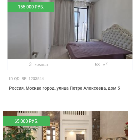
155 000 РУБ.
2
3
68
комнат
м
ID QD_RR_1203544
Россия, Москва город, улица Петра Алексеева, дом 5
65 000 РУБ.