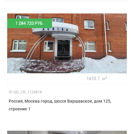
1 284 720 РУБ.
2
1410.7
м
ID QD_CR_1124818
Россия, Москва город, шоссе Варшавское, дом 125,
строение 1