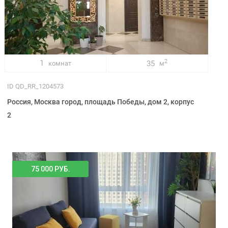
2
1
35
комнат
м
ID QD_RR_1204573
Россия, Москва город, площадь Победы, дом 2, корпус
2
75 000 РУБ.