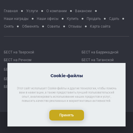
Главная
Услуги
О компании
Вакансии
Наши награды
Наши офисы
Купить
Продать
Сдать
Снять
Обменять
Советы
Отзывы
Карта сайта
БЕСТ на Тверской
БЕСТ на Баррикадной
БЕСТ на Речном
БЕСТ на Таганской
БЕСТ на Октябрьской
БЕСТ Москва Сити
Cookie-файлы
БЕСТ на Проспекте Мира
БЕСТ Астрахань
БЕСТ-Химки
Этот сайт использует Cookie-файлы и другие технологии, чтобы помочь
вам в навигации, а также предоставить лучший пользовательский
опыт, анализировать использование наших продуктов и услуг,
повысить качество рекламных и маркетинговых активностей.
Политика хранения и обработки персональных данных
Принять
© 1997 - 2026 «БЕСТ - Недвижимость»